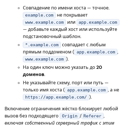
Совпадение по имени хоста — точное.
не покрывает
example.com
или
www.example.com
app.example.com
— добавьте каждый хост или используйте
подстановочный шаблон.
совпадает с любым
*.example.com
прямым поддоменом (
,
app.example.com
).
www.example.com
На один ключ можно указать до
20
доменов
.
Не указывайте схему, порт или путь —
только имя хоста (
, а не
app.example.com
).
https://app.example.com/
Включение ограничения жёстко блокирует любой
вызов без подходящего
/
,
Origin
Referer
включая собственный серверный трафик с этим