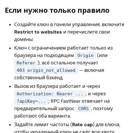
Если нужно только правило
Создайте ключ в панели управления, включите
Restrict to websites
и перечислите свои
домены.
Ключ с ограничением работает только из
браузера на подходящем
(или
Origin
); всё остальное получает
Referer
— включая
403 origin_not_allowed
собственный бэкенд.
Вызов из браузера работает и через
, и через
Authorization: Bearer ...
; RPC FastNear отвечает на
?apiKey=...
предварительный запрос
, поэтому
CORS
работают оба варианта.
Задайте лимит частоты (
Rate cap
) для ключа,
чтобы украденный ключ не сжёг всю квоту