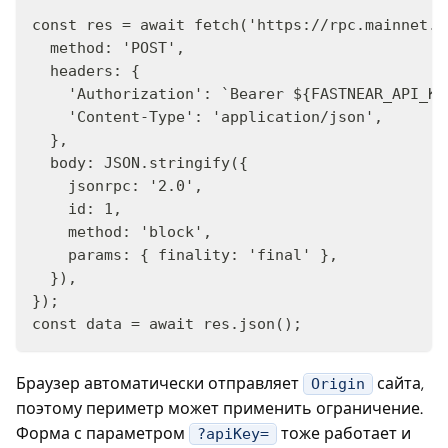
const res = await fetch('https://rpc.mainnet.f
  method: 'POST',

  headers: {

    'Authorization': `Bearer ${FASTNEAR_API_KEY
    'Content-Type': 'application/json',

  },

  body: JSON.stringify({

    jsonrpc: '2.0',

    id: 1,

    method: 'block',

    params: { finality: 'final' },

  }),

});

const data = await res.json();
Браузер автоматически отправляет
сайта,
Origin
поэтому периметр может применить ограничение.
Форма с параметром
тоже работает и
?apiKey=