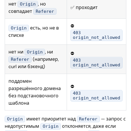
нет
, но
Origin
✅ проходит
совпадает
Referer
⛔
есть, но не в
Origin
403
списке
origin_not_allowed
нет ни
, ни
Origin
⛔
(например,
Referer
403
origin_not_allowed
curl или бэкенд)
поддомен
⛔
разрешённого домена
403
без подстановочного
origin_not_allowed
шаблона
имеет приоритет над
— запрос с
Origin
Referer
недопустимым
отклоняется, даже если
Origin