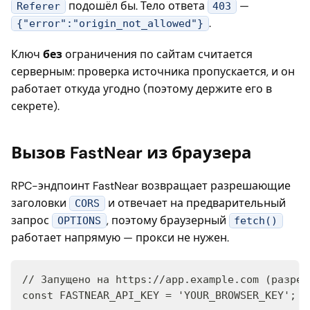
подошёл бы. Тело ответа
—
Referer
403
.
{"error":"origin_not_allowed"}
Ключ
без
ограничения по сайтам считается
серверным: проверка источника пропускается, и он
работает откуда угодно (поэтому держите его в
секрете).
Вызов FastNear из браузера
RPC-эндпоинт FastNear возвращает разрешающие
заголовки
и отвечает на предварительный
CORS
запрос
, поэтому браузерный
OPTIONS
fetch()
работает напрямую — прокси не нужен.
// Запущено на https://app.example.com (разреш
const FASTNEAR_API_KEY = 'YOUR_BROWSER_KEY'; /